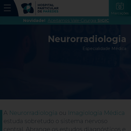
Marcações
Novidade!
Aceitamos Vale-Cirurgia
SIGIC
Neurorradiologia
Especialidade Médica
A
Neurorradiologia
ou
Imagiologia Médica
estuda sobretudo o sistema nervoso
central. Abrange os estudos diagnósticos e