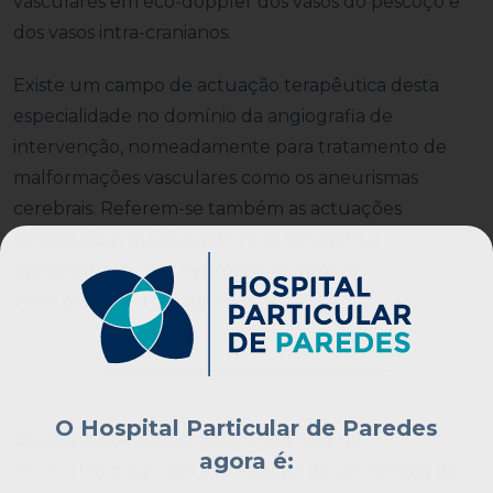
vasculares em eco-doppler dos vasos do pescoço e
dos vasos intra-cranianos.
Existe um campo de actuação terapêutica desta
especialidade no domínio da angiografia de
intervenção, nomeadamente para tratamento de
malformações vasculares como os aneurismas
cerebrais. Referem-se também as actuações
terapêuticas guiadas por TC (drenagens e
radioinfiltrações) e os procedimentos de
vertebroplastia guiadas por TC.
O Hospital Particular de Paredes
Os objectivos dos estudos desta área da
agora é:
Neurorradiologia
são a prestação de um serviço de