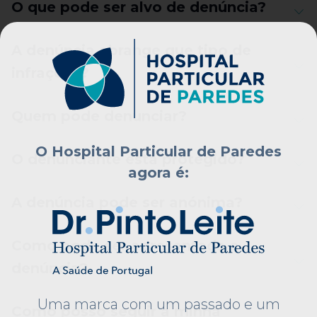
O que pode ser alvo de denúncia?
A denúncia abrange que tipo de
infrações?
Quem pode denunciar?
O Hospital Particular de Paredes
O denunciante está protegido?
agora é:
A denúncia pode ser anónima?
Como pode ser apresentada a
denúncia?
Uma marca com um passado e um
Como posso seguir a minha